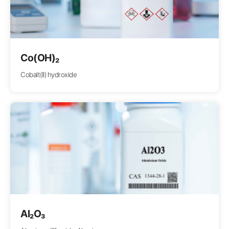
Co(OH)₂
Cobalt(II) hydroxide
Al₂O₃