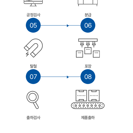
공정검사
분급
05
06
탈철
포장
07
08
출하검사
제품출하